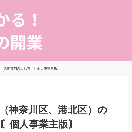
区）の開業届の出し方！〘個人事業主版〙
（神奈川区、港北区）の
〘個人事業主版〙