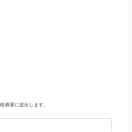
。
を税務署に提出します。